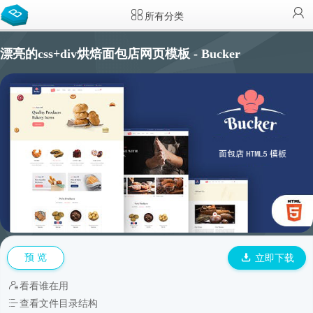
所有分类
漂亮的css+div烘焙面包店网页模板 - Bucker
预 览
立即下载
看看谁在用
查看文件目录结构