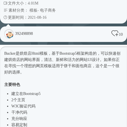
文件大小：4.01M
素材分类：
模板
-
电子商务
更新时间：2021-08-16
392498898
10
Bucker是烘焙店
Html模板
，基于
Bootstrap5
框架构造的，可以快速创
建烘焙店的网站界面，清洁、新鲜和活力的网站UI设计。如果你正
在寻找一个理想的
网页模板
适用于饼干和面包商店，这个是一个很
好的选择。
主要特色
建立在
Bootstrap5
2个主页
W3C验证代码
干净代码
充分响应
容易定制